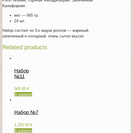
Ролл Япония, Горячая Филадельфия, Запеченная
Калифорния.
вес — 665 гр.
24 шт.
Набор состоит из 3-х видов роллов — жареный,
запеченный и холодный, очень сытно вкусно
Related products
Набор
№11
565.00
₽
В корзину
Набор №7
1,250.00
₽
В корзину