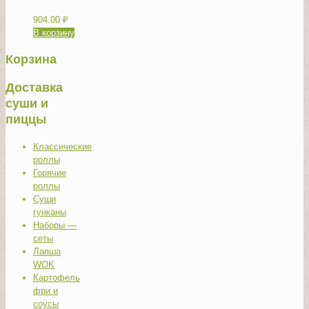
904.00
₽
В корзину
Корзина
Доставка
суши и
пиццы
Классические
роллы
Горячие
роллы
Суши
гунканы
Наборы —
сеты
Лапша
WOK
Картофель
фри и
соусы