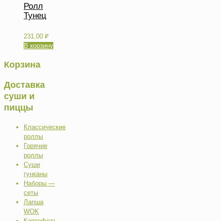
Ролл
Тунец
231.00
₽
В корзину
Корзина
Доставка
суши и
пиццы
Классические
роллы
Горячие
роллы
Суши
гунканы
Наборы —
сеты
Лапша
WOK
Картофель