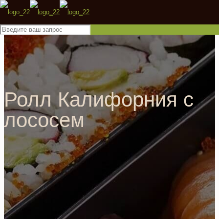
Ролл Калифорния с
лососем