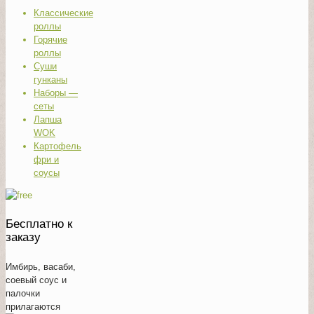
Классические
роллы
Горячие
роллы
Суши
гунканы
Наборы —
сеты
Лапша
WOK
Картофель
фри и
соусы
Бесплатно к
заказу
Имбирь, васаби,
соевый соус и
палочки
прилагаются