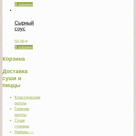
В корзину
Сырный
соус
50.00
₽
В корзину
Корзина
Доставка
суши и
пиццы
Классические
роллы
Горячие
роллы
Суши
гунканы
Наборы —