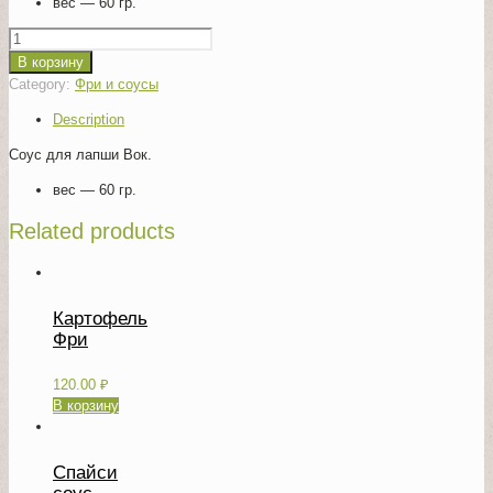
вес — 60 гр.
Quantity
В корзину
Category:
Фри и соусы
Description
Соус для лапши Вок.
вес — 60 гр.
Related products
Картофель
Фри
120.00
₽
В корзину
Спайси